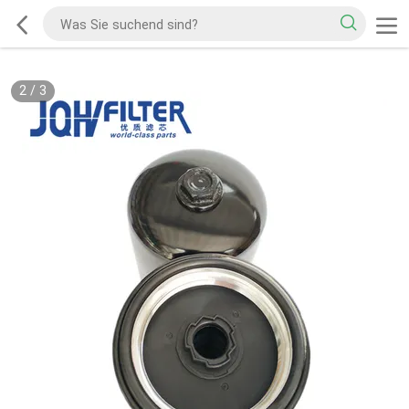
2
/
3