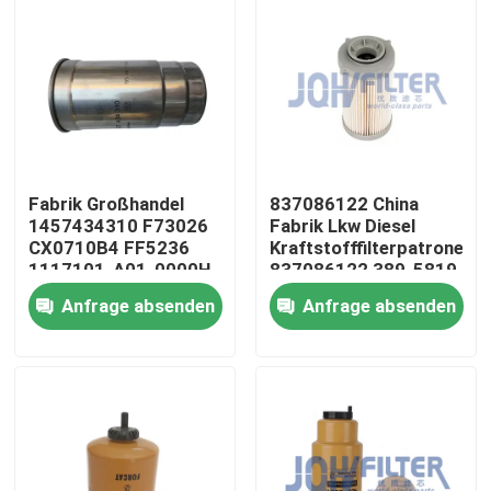
Fabrik Großhandel
837086122 China
1457434310 F73026
Fabrik Lkw Diesel
CX0710B4 FF5236
Kraftstofffilterpatrone
1117101-A01-0000H
837086122 389-5819
PF46049 363-5819
Anfrage absenden
Anfrage absenden
Zu Hause
Produkte
Videos