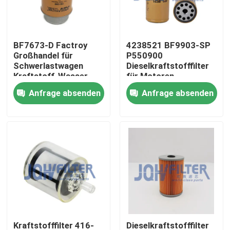
Über uns
BF7673-D Factroy
4238521 BF9903-SP
Großhandel für
P550900
Werksbesichtigung
Schwerlastwagen
Dieselkraftstofffilter
Kraftstoff-Wasser-
für Motoren
Trennseparator
Anfrage absenden
Anfrage absenden
Qualitätskontrolle
RE50455 RE58367
156-1200 RE62418
P550351 FS19516
Kontakt mit uns
Neuigkeiten
Bitte um ein Angebot
Bagger Air Filter
Kraftstofffilter 416-
Dieselkraftstofffilter