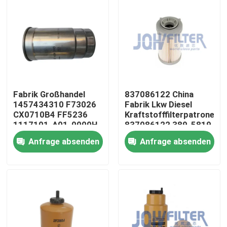
Fabrik Großhandel
837086122 China
1457434310 F73026
Fabrik Lkw Diesel
CX0710B4 FF5236
Kraftstofffilterpatrone
1117101-A01-0000H
837086122 389-5819
PF46049 363-5819
Anfrage absenden
Anfrage absenden
Zu Hause
Produkte
Videos