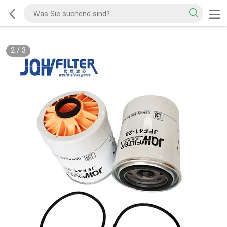
2
/
3