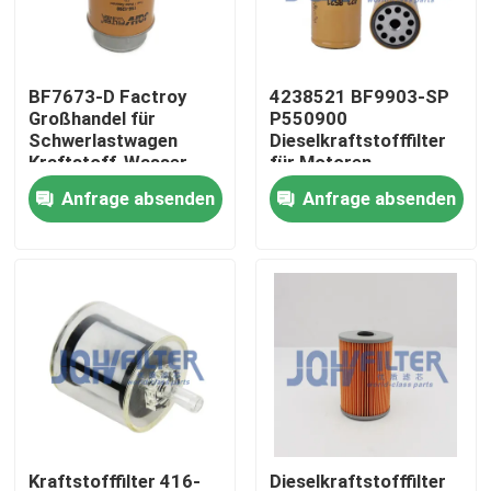
Über uns
BF7673-D Factroy
4238521 BF9903-SP
Großhandel für
P550900
Werksbesichtigung
Schwerlastwagen
Dieselkraftstofffilter
Kraftstoff-Wasser-
für Motoren
Trennseparator
Anfrage absenden
Anfrage absenden
Qualitätskontrolle
RE50455 RE58367
156-1200 RE62418
P550351 FS19516
Kontakt mit uns
Neuigkeiten
Bitte um ein Angebot
Bagger Air Filter
Kraftstofffilter 416-
Dieselkraftstofffilter