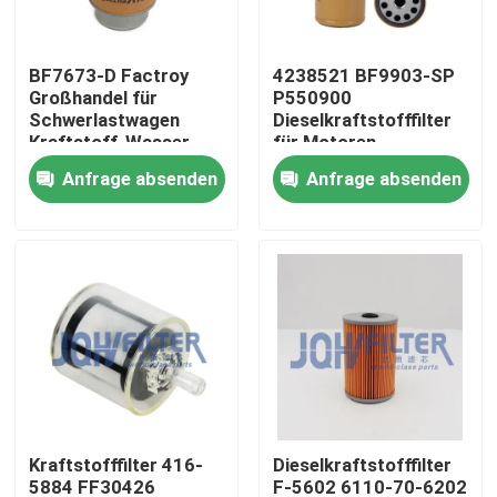
Über uns
BF7673-D Factroy
4238521 BF9903-SP
Großhandel für
P550900
Schwerlastwagen
Dieselkraftstofffilter
Werksbesichtigung
Kraftstoff-Wasser-
für Motoren
Trennseparator
Anfrage absenden
Anfrage absenden
RE50455 RE58367
Qualitätskontrolle
156-1200 RE62418
P550351 FS19516
Kontakt mit uns
Neuigkeiten
Bitte um ein Angebot
Kraftstofffilter 416-
Dieselkraftstofffilter
Bagger Air Filter
5884 FF30426
F-5602 6110-70-6202