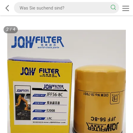
2
/
4