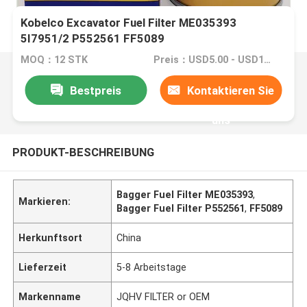
Kobelco Excavator Fuel Filter ME035393
5I7951/2 P552561 FF5089
MOQ：12 STK
Preis：USD5.00 - USD10.00 /PC
Bestpreis
Kontaktieren Sie
uns
PRODUKT-BESCHREIBUNG
Bagger Fuel Filter ME035393
,
Markieren:
Bagger Fuel Filter P552561
,
FF5089
Herkunftsort
China
Lieferzeit
5-8 Arbeitstage
Markenname
JQHV FILTER or OEM