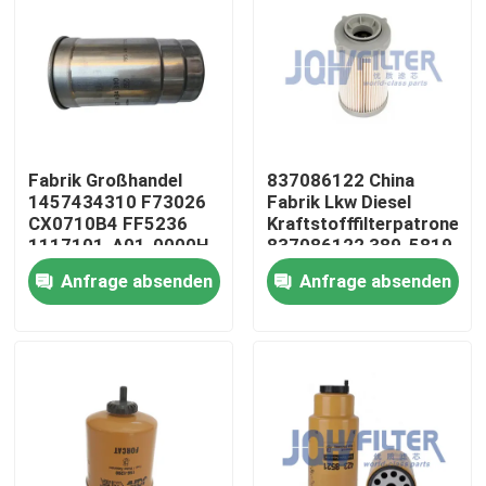
Fabrik Großhandel
837086122 China
1457434310 F73026
Fabrik Lkw Diesel
CX0710B4 FF5236
Kraftstofffilterpatrone
1117101-A01-0000H
837086122 389-5819
PF46049 363-5819
Anfrage absenden
Anfrage absenden
Zu Hause
Produkte
Videos