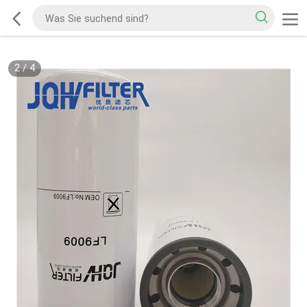
2
/
4