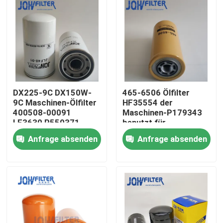
DX225-9C DX150W-
465-6506 Ölfilter
9C Maschinen-Ölfilter
HF35554 der
400508-00091
Maschinen-P179343
LF3630 P550371
benutzt für
Baumaschinen
Anfrage absenden
Anfrage absenden
Zu Hause
Produkte
Videos