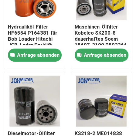
Über uns
Hydrauliköl-Filter
Maschinen-Ölfilter
HF6554 P164381 für
Kobelco SK200-8
Werksbesichtigung
Bob Loader Hitachi
dauerhaftes Soem
JCB-Lader Forklift
15607-2190 P502364
Anfrage absenden
Anfrage absenden
Qualitätskontrolle
Kontakt mit uns
Neuigkeiten
Bitte um ein Angebot
Bagger Air Filter
Dieselmotor-Ölfilter
KS218-2 ME014838