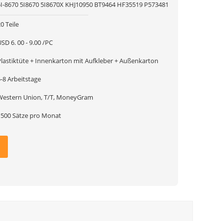
5I-8670 5I8670 5I8670X KHJ10950 BT9464 HF35519 P573481
0 Teile
SD 6. 00 - 9.00 /PC
Plastiktüte + Innenkarton mit Aufkleber + Außenkarton
-8 Arbeitstage
Western Union, T/T, MoneyGram
1500 Sätze pro Monat