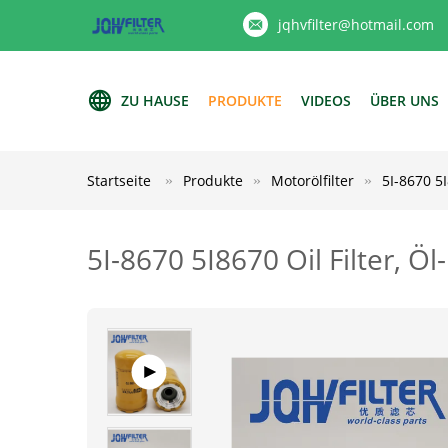
jqhvfilter@hotmail.com
ZU HAUSE
PRODUKTE
VIDEOS
ÜBER UNS
Startseite
Produkte
Motorölfilter
5I-8670 5
5I-8670 5I8670 Oil Filter, 