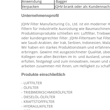
Anwendung
-Bagger
Verpacken
JQHV-brank oder als Kundennach
Unternehmensprofil
JQHV Filter Manufacturing Co., Ltd. ist ein moderner 
Filtern für industrielle Ausrüstung wie Baumaschin
Produktionsprodukte schließen ein: Luftfilter, Triebwe
oder kundengerechter Filter. JQHV-Filterteam hat F
wie Saudi-Arabien, der Irak, Serbien, Indonesien, Mala
Wir haben ein starkes Produktionsteam und erfahrene
erbringen. Gewinn mit ausgezeichneter Qualität, üb
Kollegen von allen Bezirken im In- und Ausland, unse
erfüllen, festgelegt und zum innovativen, neuen un
arbeiten zusammen mit Ihnen, um Helligkeit zu schaf
Produkte einschließlich
- LUFTFILTER
- ÖLFILTER
- TRIEBWERKSCHMIERÖLFILTER
- DIESELÖL-ÖLFILTER
- KRAFTSTOFFFILTER
- HYDRAULIKFILTER