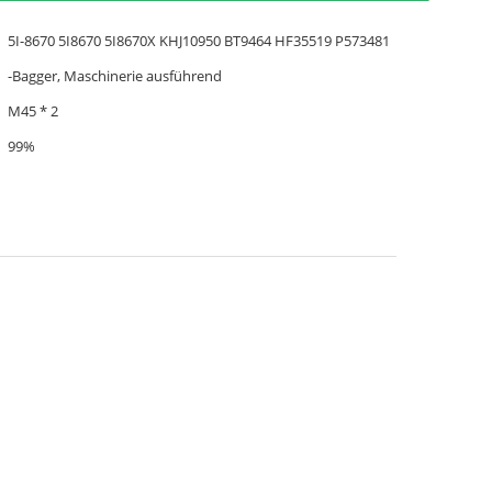
5I-8670 5I8670 5I8670X KHJ10950 BT9464 HF35519 P573481
-Bagger, Maschinerie ausführend
M45 * 2
99%