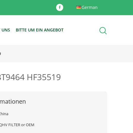
German
T UNS
BITTE UM EIN ANGEBOT
9
0 BT9464 HF35519
rmationen
China
JQHV FILTER or OEM