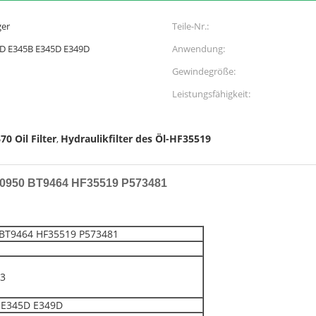
ger
Teile-Nr.:
0D E345B E345D E349D
Anwendung:
Gewindegröße:
Leistungsfähigkeit:
70 Oil Filter
Hydraulikfilter des Öl-HF35519
,
HJ10950 BT9464 HF35519 P573481
0 BT9464 HF35519 P573481
83
 E345D E349D