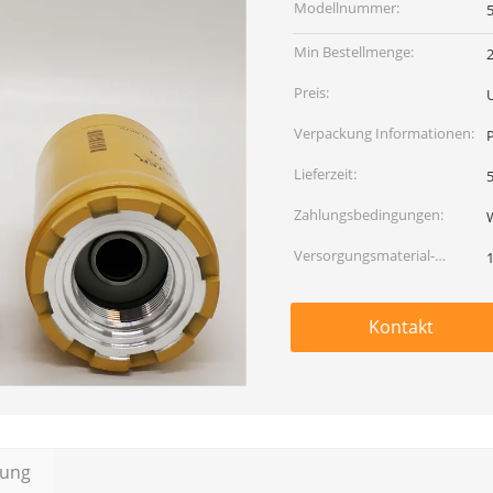
Modellnummer:
Min Bestellmenge:
2
Preis:
U
Verpackung Informationen:
Lieferzeit:
5
Zahlungsbedingungen:
Versorgungsmaterial-
Fähigkeit:
Kontakt
bung