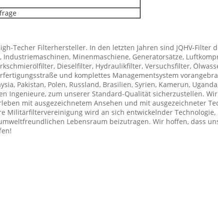
frage
High-Techer Filterhersteller. In den letzten Jahren sind JQHV-Filte
en, Industriemaschinen, Minenmaschiene, Generatorsätze, Luftko
rkschmierölfilter, Dieselfilter, Hydraulikfilter, Versuchsfilter, Ölw
ilterfertigungsstraße und komplettes Managementsystem vorangebra
ysia, Pakistan, Polen, Russland, Brasilien, Syrien, Kamerun, Uganda
n Ingenieure, zum unserer Standard-Qualität sicherzustellen. Wi
erleben mit ausgezeichnetem Ansehen und mit ausgezeichneter Tec
re Militärfiltervereinigung wird an sich entwickelnder Technologie
d umweltfreundlichen Lebensraum beizutragen. Wir hoffen, dass un
fen!