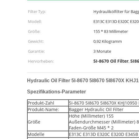
Filter Typ:
Hydraulikölfilter für Bag
Modell:
E313C E313D E320C E32
Größe:
155 * 83 Millimeter
Gewicht:
0,92 Kilogramm
Garantie:
3 Monate
5I-8670 Oil Filter
5I86
Hervorheben:
,
Hydraulic Oil Filter 5I-8670 5I8670 5I8670X K
Spezifikations-Parameter
Produkt-Zahl
5I-8670 5I8670 5I8670X KHJ1095
Produkt-Name:
Bagger Hydraulic Oil Filter
Höhe (Millimeter) 155
Größe
Außendurchmesser (Millimeter) 
Faden-Größe M45 * 2
Modelle
E313C E313D E320C E320D E345B