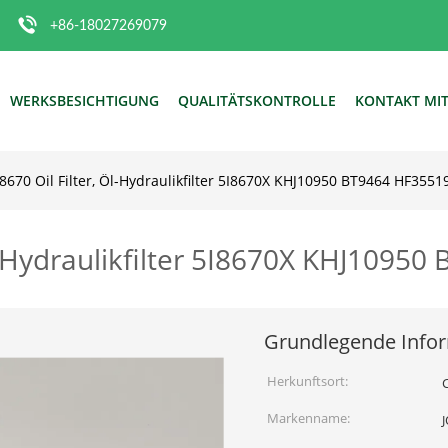
+86-18027269079
WERKSBESICHTIGUNG
QUALITÄTSKONTROLLE
KONTAKT MI
I8670 Oil Filter, Öl-Hydraulikfilter 5I8670X KHJ10950 BT9464 HF3551
Öl-Hydraulikfilter 5I8670X KHJ1095
Grundlegende Info
Herkunftsort:
Markenname: