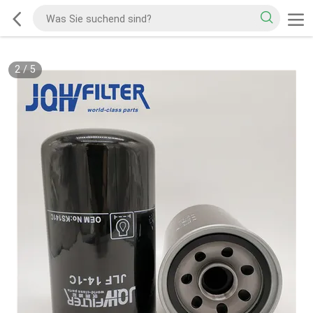
2
/
5