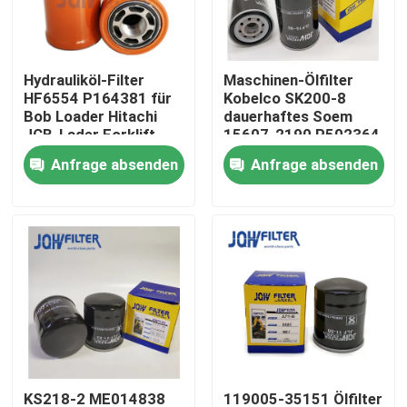
Über uns
Hydrauliköl-Filter
Maschinen-Ölfilter
HF6554 P164381 für
Kobelco SK200-8
Werksbesichtigung
Bob Loader Hitachi
dauerhaftes Soem
JCB-Lader Forklift
15607-2190 P502364
Anfrage absenden
Anfrage absenden
Qualitätskontrolle
Kontakt mit uns
Neuigkeiten
Bitte um ein Angebot
Bagger Air Filter
KS218-2 ME014838
119005-35151 Ölfilter