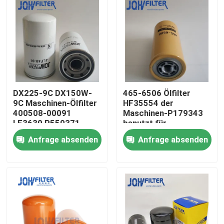
DX225-9C DX150W-
465-6506 Ölfilter
9C Maschinen-Ölfilter
HF35554 der
400508-00091
Maschinen-P179343
LF3630 P550371
benutzt für
Baumaschinen
Anfrage absenden
Anfrage absenden
Zu Hause
Produkte
Videos