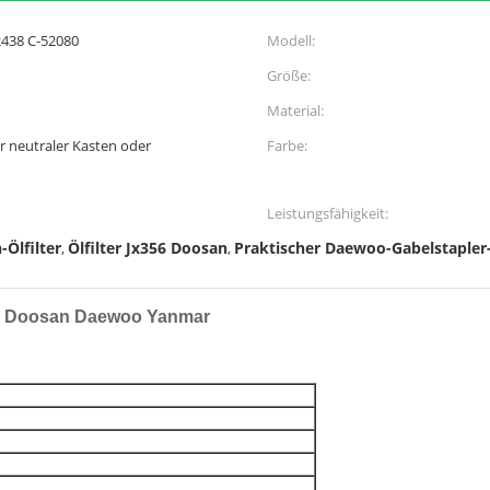
2438 C-52080
Modell:
Größe:
Material:
 neutraler Kasten oder
Farbe:
Leistungsfähigkeit:
Ölfilter
Ölfilter Jx356 Doosan
Praktischer Daewoo-Gabelstapler-
,
,
für Doosan Daewoo Yanmar