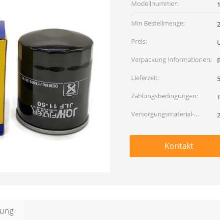
Modellnummer:
Min Bestellmenge:
Preis:
U
Verpackung Informationen:
Lieferzeit:
5
Zahlungsbedingungen:
Versorgungsmaterial-
Fähigkeit:
Kontakt
bung