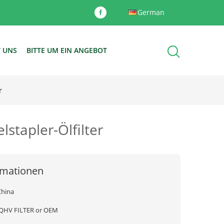
German
T UNS
BITTE UM EIN ANGEBOT
r
stapler-Ölfilter
rmationen
China
JQHV FILTER or OEM