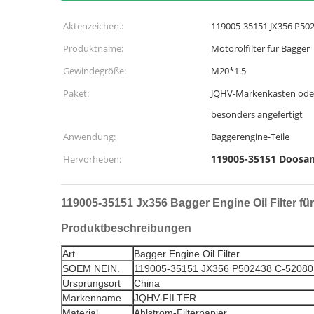
Aktenzeichen.:
119005-35151 JX356 P50
Produktname:
Motorölfilter für Bagger
Gewindegröße:
M20*1.5
Paket:
JQHV-Markenkasten oder
besonders angefertigt
Anwendung:
Baggerengine-Teile
119005-35151 Doosan-
Hervorheben:
119005-35151 Jx356 Bagger Engine Oil Filter 
Produktbeschreibungen
Art
Bagger Engine Oil Filter
SOEM NEIN.
119005-35151 JX356 P502438 C-52080
Ursprungsort
China
Markenname
JQHV-FILTER
Material
Ahlstrom-Filterpapier