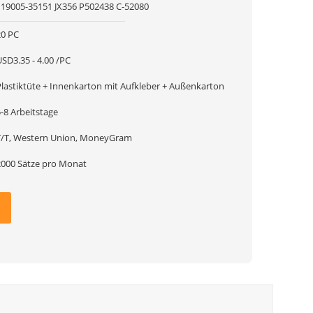
119005-35151 JX356 P502438 C-52080
20 PC
SD3.35 - 4.00 /PC
Plastiktüte + Innenkarton mit Aufkleber + Außenkarton
-8 Arbeitstage
T/T, Western Union, MoneyGram
2000 Sätze pro Monat