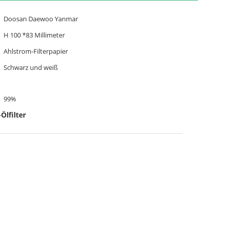
Doosan Daewoo Yanmar
H 100 *83 Millimeter
Ahlstrom-Filterpapier
Schwarz und weiß
99%
Ölfilter