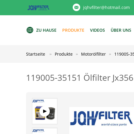
jqhvfilter@hotmail.com
ZU HAUSE
PRODUKTE
VIDEOS
ÜBER UNS
Startseite
Produkte
Motorölfilter
119005-35
119005-35151 Ölfilter Jx356