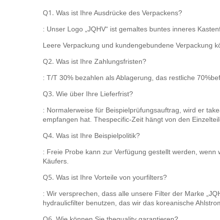
Q1.
Was ist Ihre Ausdrücke des Verpackens?
: Unser Logo „JQHV“ ist gemaltes buntes inneres Kastenforo
Leere Verpackung und kundengebundene Verpackung kö
Q2.
Was ist Ihre Zahlungsfristen?
: T/T 30% bezahlen als Ablagerung, das restliche 70%bef
Q3.
Wie über Ihre Lieferfrist?
: Normalerweise für Beispielprüfungsauftrag, wird er 
empfangen hat. Thespecific-Zeit hängt von den Einzelteile
Q4.
Was ist Ihre Beispielpolitik?
: Freie Probe kann zur Verfügung gestellt werden, wenn w
Käufers.
Q5.
Was ist Ihre Vorteile von yourfilters?
: Wir versprechen, dass alle unsere Filter der Marke „JQH
hydraulicfilter benutzen, das wir das koreanische Ahlstro
Q6.
Wie können Sie thequality garantieren?