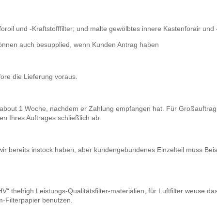
il und -Kraftstofffilter; und malte gewölbtes innere Kastenforair und -H
nnen auch besupplied, wenn Kunden Antrag haben
ore die Lieferung voraus.
takeabout 1 Woche, nachdem er Zahlung empfangen hat. Für Großauftr
n Ihres Auftrages schließlich ab.
ir bereits instock haben, aber kundengebundenes Einzelteil muss Beisp
V“ thehigh Leistungs-Qualitätsfilter-materialien, für Luftfilter weuse 
m-Filterpapier benutzen.