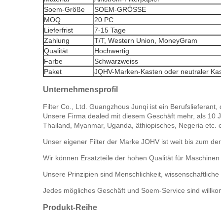
Soem-Größe
SOEM-GRÖSSE
MOQ
20 PC
Lieferfrist
7-15 Tage
Zahlung
T/T, Western Union, MoneyGram
Qualität
Hochwertig
Farbe
Schwarzweiss
Paket
JQHV-Marken-Kasten oder neutraler Kas
Unternehmensprofil
Filter Co., Ltd. Guangzhous Junqi ist ein Berufslieferant
Unsere Firma dealed mit diesem Geschäft mehr, als 10 Jah
Thailand, Myanmar, Uganda, äthiopisches, Negeria etc. e
Unser eigener Filter der Marke JOHV ist weit bis zum
Wir können Ersatzteile der hohen Qualität für Maschinen
Unsere Prinzipien sind Menschlichkeit, wissenschaftlic
Jedes mögliches Geschäft und Soem-Service sind willkom
Produkt-Reihe