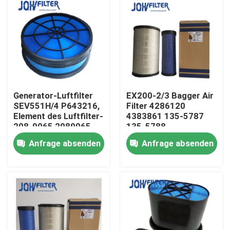
Generator-Luftfilter
EX200-2/3 Bagger Air
SEV551H/4 P643216,
Filter 4286120
Element des Luftfilter-
4383861 135-5787
208-9065 2089065
135-5788
Anfrage absenden
Anfrage absenden
Zu Hause
Produkte
Videos