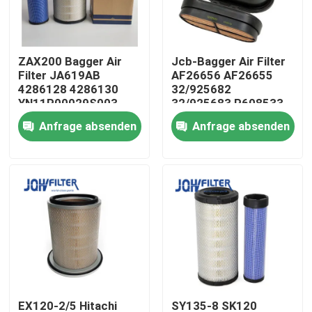
Über uns
ZAX200 Bagger Air
Jcb-Bagger Air Filter
Filter JA619AB
AF26656 AF26655
Werksbesichtigung
4286128 4286130
32/925682
YN11P00029S003
32/925683 P608533
YN11P00029S002
Anfrage absenden
Anfrage absenden
Qualitätskontrolle
Kontakt mit uns
Neuigkeiten
Bitte um ein Angebot
Bagger Air Filter
EX120-2/5 Hitachi
SY135-8 SK120