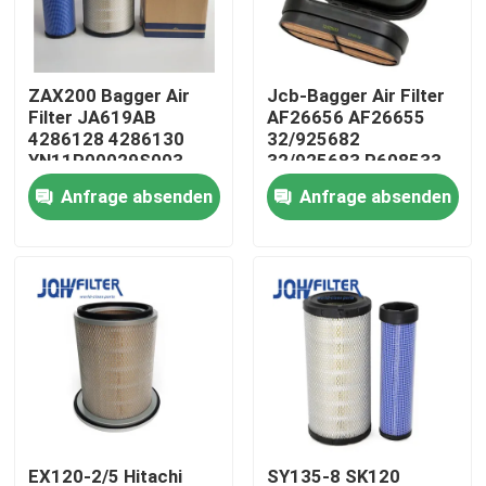
Über uns
ZAX200 Bagger Air
Jcb-Bagger Air Filter
Filter JA619AB
AF26656 AF26655
Werksbesichtigung
4286128 4286130
32/925682
YN11P00029S003
32/925683 P608533
YN11P00029S002
Anfrage absenden
Anfrage absenden
Qualitätskontrolle
Kontakt mit uns
Neuigkeiten
Bitte um ein Angebot
Bagger Air Filter
EX120-2/5 Hitachi
SY135-8 SK120