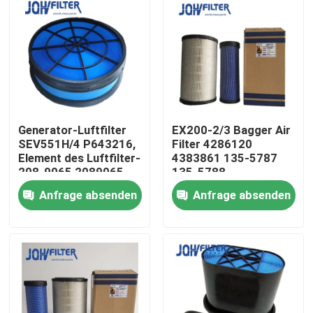
Generator-Luftfilter
EX200-2/3 Bagger Air
SEV551H/4 P643216,
Filter 4286120
Element des Luftfilter-
4383861 135-5787
208-9065 2089065
135-5788
Anfrage absenden
Anfrage absenden
Zu Hause
Produkte
Videos