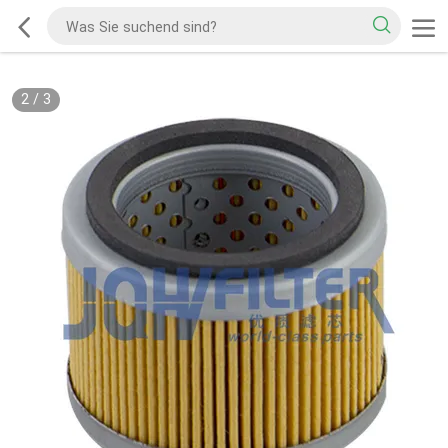
2
/
3