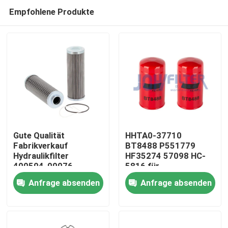
Empfohlene Produkte
Gute Qualität
HHTA0-37710
Fabrikverkauf
BT8488 P551779
Hydraulikfilter
HF35274 57098 HC-
Zu Hause
400504-00076
5816 für
Schwergeräte
Anfrage absenden
Anfrage absenden
Hydraulikölfilter
Produkte
Videos