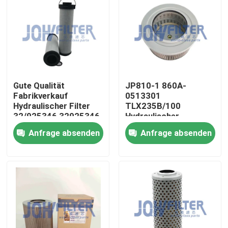
Über uns
Werksbesichtigung
Gute Qualität
JP810-1 860A-
Qualitätskontrolle
Fabrikverkauf
0513301
Hydraulischer Filter
TLX235B/100
32/925346 32925346
Hydraulischer
Kontakt mit uns
32/910100
Saugfilter für Bagger
Anfrage absenden
Anfrage absenden
32/913500 14375005
Yc50 Yc60 Yc65 Yc85
P564859
Neuigkeiten
Bitte um ein Angebot
Bagger Air Filter