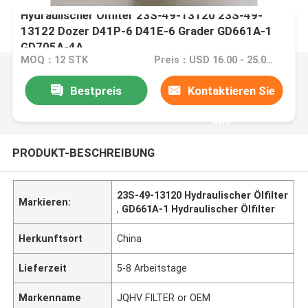
Hydraulischer Ölfilter 23S-49-13120 23S-49-
13122 Dozer D41P-6 D41E-6 Grader GD661A-1
GD705A-4A
MOQ：12 STK
Preis：USD 16.00 - 25.00 /PC
Bestpreis
Kontaktieren Sie
uns
PRODUKT-BESCHREIBUNG
23S-49-13120 Hydraulischer Ölfilter
Markieren:
,
GD661A-1 Hydraulischer Ölfilter
Herkunftsort
China
Lieferzeit
5-8 Arbeitstage
Markenname
JQHV FILTER or OEM