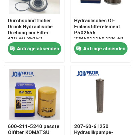
Über uns
Durchschnittlicher
Hydraulisches Öl-
Druck Hydraulische
Einlassfilterelement
Drehung am Filter
P502656
Werksbesichtigung
419-60-35152
22B6011160 22B-60-
4196035152 für
11160 H-5635
Anfrage absenden
Anfrage absenden
Radlader WA100-5
HF35531 Für
Qualitätskontrolle
WA200-6 WA150-5
Komatsu-Exkaver
WA250-5
Kontakt mit uns
Neuigkeiten
Bitte um ein Angebot
600-211-5240 passte
207-60-61250
Bagger Air Filter
Ölfilter KOMATSU
Hydraulikpumpe-