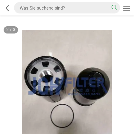
2
/
3