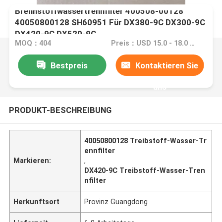
Brennstoffwassertrennfilter 400508-00128
40050800128 SH60951 Für DX380-9C DX300-9C
DX420-9C DX520-9C
MOQ：404
Preis：USD 15.0 - 18.0 one piece
Bestpreis
Kontaktieren Sie
uns
PRODUKT-BESCHREIBUNG
40050800128 Treibstoff-Wasser-Tr
ennfilter
Markieren:
,
DX420-9C Treibstoff-Wasser-Tren
nfilter
Herkunftsort
Provinz Guangdong