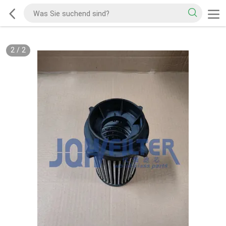
2
/
2