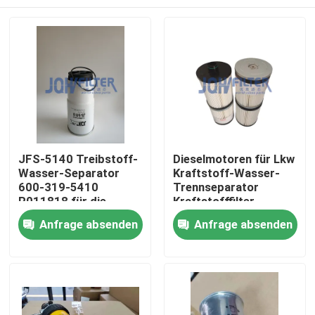
JFS-5140 Treibstoff-
Dieselmotoren für Lkw
Wasser-Separator
Kraftstoff-Wasser-
600-319-5410
Trennseparator
R011818 für die
Kraftstofffilter
Grabung PC400-7
FS53015 4328040
Zu Hause
Anfrage absenden
Anfrage absenden
PC400-8 PC450-7
FS53014 FS20081
803418928
Produkte
Videos