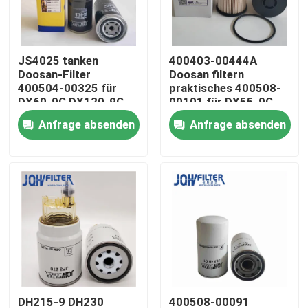
Über uns
JS4025 tanken
400403-00444A
Doosan-Filter
Doosan filtern
Werksbesichtigung
400504-00325 für
praktisches 400508-
DX60-9C DX120-9C
00101 für DX55-9C
DX130-9C
DX60-9C DX75-9C
Anfrage absenden
Anfrage absenden
Qualitätskontrolle
Kontakt mit uns
Neuigkeiten
Bitte um ein Angebot
Bagger Air Filter
DH215-9 DH230
400508-00091