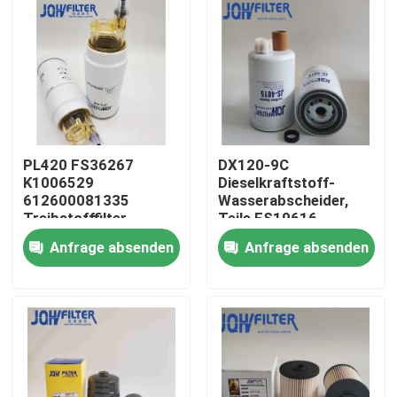
PL420 FS36267
DX120-9C
K1006529
Dieselkraftstoff-
612600081335
Wasserabscheider,
Treibstofffilter
Teile FS19616
Wassertrennscheider
400504-00115
Anfrage absenden
Anfrage absenden
P550778 für SY
Doosan Engine
Kobelco
Zu Hause
Produkte
Videos