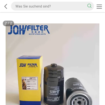
2
/
2