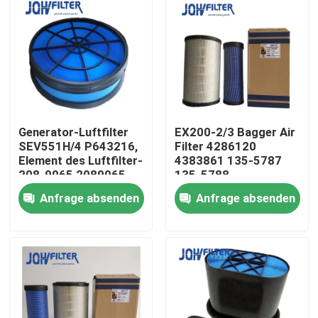
Generator-Luftfilter
EX200-2/3 Bagger Air
SEV551H/4 P643216,
Filter 4286120
Element des Luftfilter-
4383861 135-5787
208-9065 2089065
135-5788
Anfrage absenden
Anfrage absenden
Zu Hause
Produkte
Videos