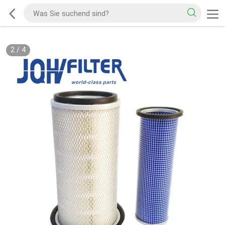
2
/
4