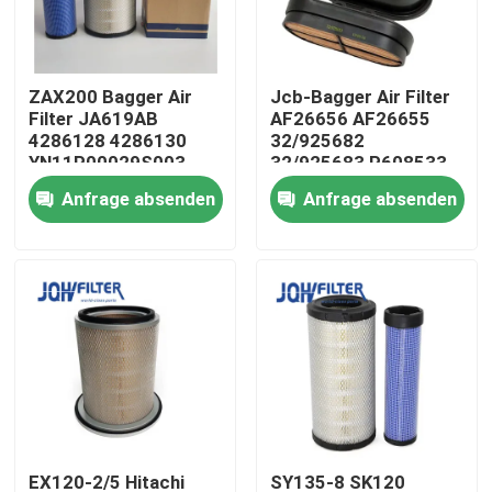
Über uns
ZAX200 Bagger Air
Jcb-Bagger Air Filter
Filter JA619AB
AF26656 AF26655
Werksbesichtigung
4286128 4286130
32/925682
YN11P00029S003
32/925683 P608533
YN11P00029S002
Anfrage absenden
Anfrage absenden
Qualitätskontrolle
Kontakt mit uns
Neuigkeiten
Bitte um ein Angebot
Bagger Air Filter
EX120-2/5 Hitachi
SY135-8 SK120