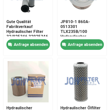
Über uns
Gute Qualität
JP810-1 860A-
Fabrikverkauf
0513301
Werksbesichtigung
Hydraulischer Filter
TLX235B/100
32/925346 32925346
Hydraulischer
32/910100
Saugfilter für Bagger
Anfrage absenden
Anfrage absenden
Qualitätskontrolle
32/913500 14375005
Yc50 Yc60 Yc65 Yc85
P564859
Kontakt mit uns
Neuigkeiten
Bitte um ein Angebot
Bagger Air Filter
Hydraulischer
Hydraulischer Ölfilter