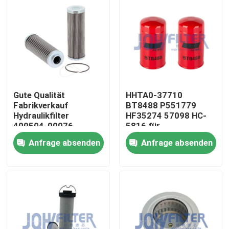
Gute Qualität
HHTA0-37710
Fabrikverkauf
BT8488 P551779
Hydraulikfilter
HF35274 57098 HC-
400504-00076
5816 für
Schwergeräte
Anfrage absenden
Anfrage absenden
Hydraulikölfilter
Zu Hause
Produkte
Videos