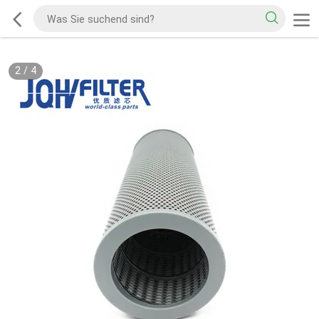
2
/
4